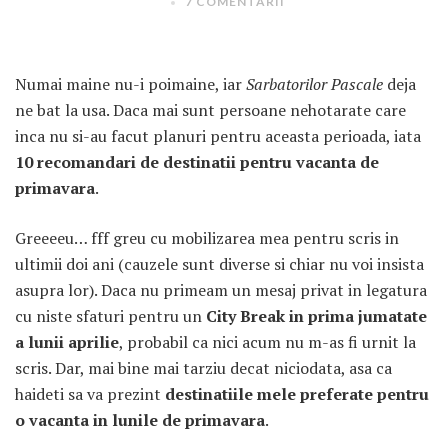
7 COMENTARII
Numai maine nu-i poimaine, iar
Sarbatorilor Pascale
deja
ne bat la usa. Daca mai sunt persoane nehotarate care
inca nu si-au facut planuri pentru aceasta perioada, iata
10 recomandari de destinatii pentru vacanta de
ARTICOLE RECENTE
primavara
.
„Jurnalul Alinutei”
implineste azi 10 ani!
Greeeeu… fff greu cu mobilizarea mea pentru scris in
ultimii doi ani (cauzele sunt diverse si chiar nu voi insista
25 NOIEMBRIE 2024
asupra lor). Daca nu primeam un mesaj privat in legatura
„Let’s Talk About
cu niste sfaturi pentru un
City Break in prima jumatate
Menopause” – dincolo de a
a lunii aprilie
, probabil ca nici acum nu m-as fi urnit la
fi un subiect tabu
scris. Dar, mai bine mai tarziu decat niciodata, asa ca
2 APRILIE 2024
haideti sa va prezint
destinatiile mele preferate pentru
Un weekend in La Spezia si
o vacanta in lunile de primavara
.
Cinque Terre