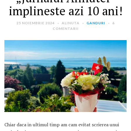
implineste azi 10 ani!
25 NOIEMBRIE 2024
ALINUTA
GANDURI
6
COMENTARII
ARTICOLE RECENTE
„Jurnalul Alinutei”
implineste azi 10 ani!
25 NOIEMBRIE 2024
„Let’s Talk About
Menopause” – dincolo de a
fi un subiect tabu
2 APRILIE 2024
Un weekend in La Spezia si
Chiar daca in ultimul timp am cam evitat scrierea unui
Cinque Terre