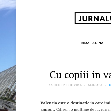
JURNAL
PRIMA PAGINA
Cu copiii in v
15 DECEMBRIE 2016
ALINUTA
C
Valencia este o destinatie in care i
ajung…
Citisem o multime de lucruri in