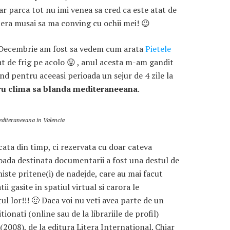
ar parca tot nu imi venea sa cred ca este atat de
a era musai sa ma conving cu ochii mei! 😉
1 Decembrie am fost sa vedem cum arata
Pietele
t de frig pe acolo 😛 , anul acesta m-am gandit
nd pentru aceeasi perioada un sejur de 4 zile la
tru clima sa blanda mediteraneeana
.
ARTICOLE RECENTE
„Jurnalul Alinutei”
implineste azi 10 ani!
editeraneeana in Valencia
25 NOIEMBRIE 2024
icata din timp, ci rezervata cu doar cateva
„Let’s Talk About
ioada destinata documentarii a fost una destul de
Menopause” – dincolo de a
iste pritene(i) de nadejde, care au mai facut
fi un subiect tabu
 gasite in spatiul virtual si carora le
2 APRILIE 2024
l lor!!! 🙂 Daca voi nu veti avea parte de un
Un weekend in La Spezia si
ionati (online sau de la librariile de profil)
Cinque Terre
 (2008), de la editura Litera International. Chiar