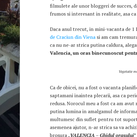
filmulete ale unor bloggeri de succes, d
frumos si interesant in realitate, asa c
Daca anul trecut, in mini-vacanta de 
de Craciun din Viena
si am cam tremura
ca nu ne-ar strica putina caldura, alega
Valencia, un oras binecunoscut pen
Vegetatie m
Ca de obicei, nu a fost o vacanta planif
saptamani inaintea plecarii, asa ca per
redusa. Norocul meu a fost ca am avut n
putina lumina in amalgamul de informatii
multumesc din suflet pentru tot suportu
asemenea ajutor, n-ar strica sa va achizit
brosura „
VALENCIA – Ghidul orasului
”