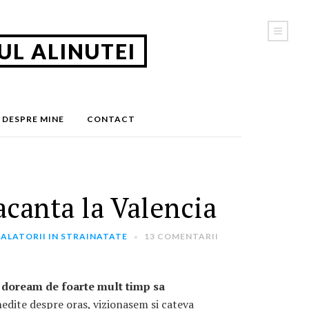
UL ALINUTEI
CAUTA IN JURNAL
DESPRE MINE
CONTACT
CATEGORII
Calatorii in Romania
(5)
acanta la Valencia
Calatorii in strainatate
(163)
Ganduri
(22)
Timp Liber
(47)
ALATORII IN STRAINATATE
13 COMENTARII
PRIMESTE NOUTATILE PE E-MAIL
mi doream de foarte mult timp sa
edite despre oras, vizionasem si cateva
Introdu adresa ta de email: