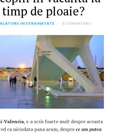
 timp de ploaie?
ALATORII IN STRAINATATE
0 COMENTARII
ARTICOLE RECENTE
„Jurnalul Alinutei”
implineste azi 10 ani!
25 NOIEMBRIE 2024
„Let’s Talk About
Menopause” – dincolo de a
fi un subiect tabu
2 APRILIE 2024
Un weekend in La Spezia si
ti-Valencia
, s-a scris foarte mult despre aceasta
Cinque Terre
, cred ca niciodata pana acum, despre
ce am putea