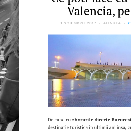
Valencia, pe
1 NOIEMBRIE 2017
ALINUTA
C
De cand cu
zborurile directe Bucures
destinatie turistica in ultimii ani insa