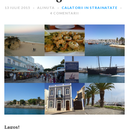
13 IULIE 2015
ALINUTA
CALATORII IN STRAINATATE
4 COMENTARII
ARTICOLE RECENTE
„Jurnalul Alinutei”
implineste azi 10 ani!
25 NOIEMBRIE 2024
„Let’s Talk About
Menopause” – dincolo de a
fi un subiect tabu
2 APRILIE 2024
Un weekend in La Spezia si
Cinque Terre
Lagos!