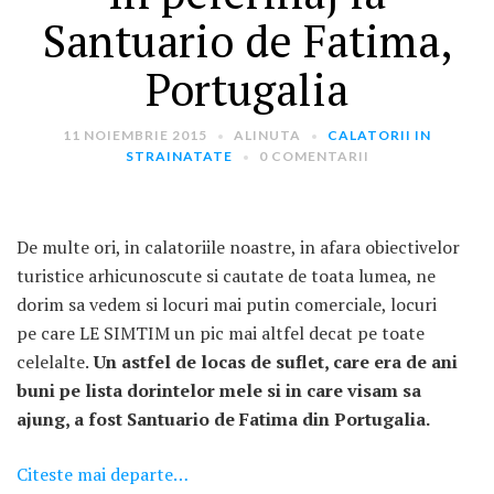
Santuario de Fatima,
Portugalia
11 NOIEMBRIE 2015
ALINUTA
CALATORII IN
STRAINATATE
0 COMENTARII
ARTICOLE RECENTE
„Jurnalul Alinutei”
De multe ori, in calatoriile noastre, in afara obiectivelor
implineste azi 10 ani!
turistice arhicunoscute si cautate de toata lumea, ne
25 NOIEMBRIE 2024
dorim sa vedem si locuri mai putin comerciale, locuri
„Let’s Talk About
pe care LE SIMTIM un pic mai altfel decat pe toate
Menopause” – dincolo de a
celelalte.
Un astfel de locas de suflet, care era de ani
fi un subiect tabu
buni pe lista dorintelor mele si in care visam sa
2 APRILIE 2024
ajung, a fost Santuario de Fatima din Portugalia.
Un weekend in La Spezia si
Cinque Terre
Citeste mai departe…