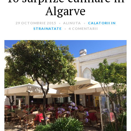
Algarve
29 OCTOMBRIE 2015
ALINUTA
CALATORII IN
STRAINATATE
4 COMENTARII
ARTICOLE RECENTE
„Jurnalul Alinutei”
implineste azi 10 ani!
25 NOIEMBRIE 2024
„Let’s Talk About
Menopause” – dincolo de a
fi un subiect tabu
2 APRILIE 2024
Un weekend in La Spezia si
Cinque Terre