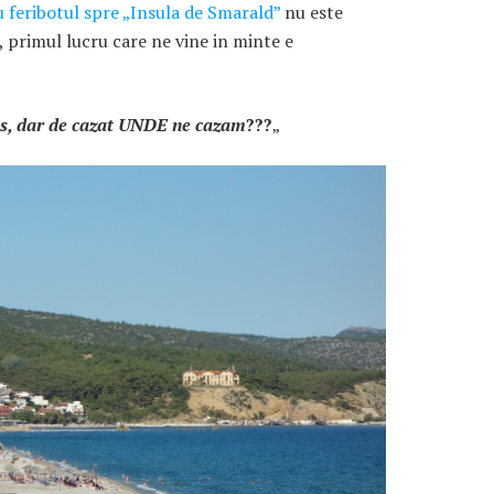
 feribotul spre „Insula de Smarald”
nu este
, primul lucru care ne vine in minte e
s, dar de cazat UNDE ne cazam
???
„
ARTICOLE RECENTE
„Jurnalul Alinutei”
implineste azi 10 ani!
25 NOIEMBRIE 2024
„Let’s Talk About
Menopause” – dincolo de a
fi un subiect tabu
2 APRILIE 2024
Un weekend in La Spezia si
Cinque Terre