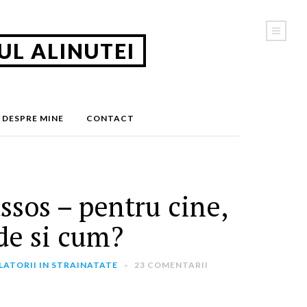
UL ALINUTEI
CAUTA IN JURNAL
DESPRE MINE
CONTACT
CATEGORII
Calatorii in Romania
(5)
ssos – pentru cine,
Calatorii in strainatate
(163)
Ganduri
(22)
de si cum?
Timp Liber
(47)
LATORII IN STRAINATATE
23 COMENTARII
PRIMESTE NOUTATILE PE E-MAIL
Introdu adresa ta de email: