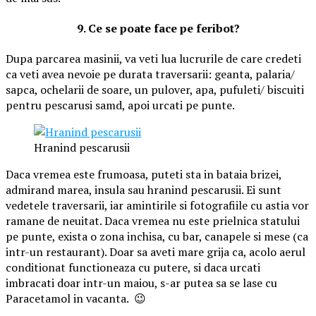
9. Ce se poate face pe feribot?
Dupa parcarea masinii, va veti lua lucrurile de care credeti
ca veti avea nevoie pe durata traversarii: geanta, palaria/
sapca, ochelarii de soare, un pulover, apa, pufuleti/ biscuiti
pentru pescarusi samd, apoi urcati pe punte.
Hranind pescarusii
Daca vremea este frumoasa, puteti sta in bataia brizei,
admirand marea, insula sau hranind pescarusii. Ei sunt
vedetele traversarii, iar amintirile si fotografiile cu astia vor
ramane de neuitat. Daca vremea nu este prielnica statului
pe punte, exista o zona inchisa, cu bar, canapele si mese (ca
intr-un restaurant). Doar sa aveti mare grija ca, acolo aerul
conditionat functioneaza cu putere, si daca urcati
imbracati doar intr-un maiou, s-ar putea sa se lase cu
Paracetamol in vacanta. 😉