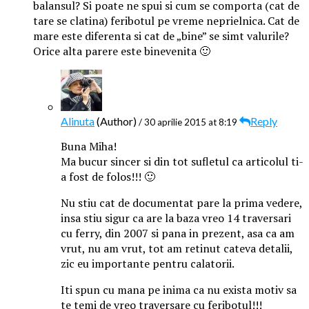
balansul? Si poate ne spui si cum se comporta (cat de
tare se clatina) feribotul pe vreme neprielnica. Cat de
mare este diferenta si cat de „bine” se simt valurile?
Orice alta parere este binevenita 🙂
Alinuta
(Author)
Reply
/ 30 aprilie 2015 at 8:19
Buna Miha!
Ma bucur sincer si din tot sufletul ca articolul ti-
a fost de folos!!! 🙂
Nu stiu cat de documentat pare la prima vedere,
insa stiu sigur ca are la baza vreo 14 traversari
cu ferry, din 2007 si pana in prezent, asa ca am
vrut, nu am vrut, tot am retinut cateva detalii,
zic eu importante pentru calatorii.
Iti spun cu mana pe inima ca nu exista motiv sa
te temi de vreo traversare cu feribotul!!!