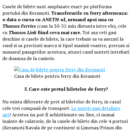
Casele de bilete sunt amplasate exact pe platforma
portului din Keramoti.
Transferurile cu ferry alterneaza:
o data o cursa cu
ANETH
-ul, urmand apoi una cu
Thassos Ferries
(cam la 30-35 min distanta intre ele), cele
cu
Thassos Link
fiind ceva mai rare
. Tot asa veti gasi
deschise si casele de bilete, la care trebuie sa va asezati la
rand si sa precizati marca si tipul masinii voastre, precum si
numarul pasagerilor acestora, atunci cand sunteti intrebati
de doamna de la casierie.
Casa de bilete pentru ferry din Keramoti
5. Care este pretul biletelor de ferry?
Nu exista diferente de pret al biletelor de ferry, in cazul
cele trei companii de transport.
Le puteti gasi detaliate
aici
! Acestea nu pot fi achizitionate on-line, ci numai
inainte de calatorie, de la casele de bilete din cele 4 porturi
(Keramoti/Kavala de pe continent si Limenas/Prinos din