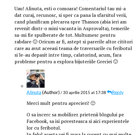
Uau! Alinuta, esti o comoara! Comentariul tau mi-a
dat curaj, recunosc, si sper ca pana la sfarsitul verii,
cand planificam plecarea spre Thassos (abia ieri am
revenit dintr-o mini vacanta in Asprovalta), temerile
sa-mi fie spulberate de tot. Multumesc pentru
rabdare 🙂 Oricum ar fi, astept si parerile altor cititori
care au avut aceeasi teama de traversarile cu feribotul
si le-au depasit intre timp, calatorind, acum, fara
probleme pentru a explora bijuteriile Greciei 🙂
Alinuta
(Author)
Reply
/ 30 aprilie 2015 at 17:38
Merci mult pentru aprecieri! 🙂
O sa incerc sa mobilizez prietenii blogului pe
Facebook, sa isi povesteasca si aici experientele
lor cu feribotul.
In felul acesta vei fi pusa la curent cu mai multe