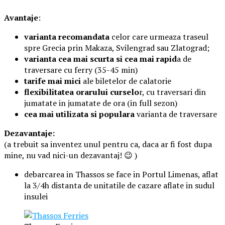
Avantaje
:
varianta recomandata
celor care urmeaza traseul
spre Grecia prin Makaza, Svilengrad sau Zlatograd;
varianta cea mai scurta si cea mai rapid
a de
traversare cu ferry (35-45 min)
tarife mai mici
ale biletelor de calatorie
flexibilitatea orarului curselo
r, cu traversari din
jumatate in jumatate de ora (in full sezon)
cea mai utilizata si populara
varianta de traversare
Dezavantaje:
(a trebuit sa inventez unul pentru ca, daca ar fi fost dupa
mine, nu vad nici-un dezavantaj! 😉 )
debarcarea in Thassos se face in Portul Limenas, aflat
la 3/4h distanta de unitatile de cazare aflate in sudul
insulei