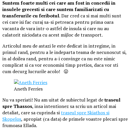
Suntem foarte multi cei care am fost in concedii in
insulele grecesti si care suntem familiarizati cu
transferurile cu feribotul
. Dar cred ca si mai multi sunt
cei care isi fac curaj sa-si petreaca pentru prima oara
vacanta de vara intr-o astfel de insula si care nu au
calatorit niciodata cu acest mijloc de transport.
Articolul meu de astazi le este dedicat in intregime, in
primul rand, pentru a le indeparta teama de necunoscut si,
in al doilea rand, pentru a-i convinge ca nu este nimic
complicat si ca vor economisi timp pretios, daca vor sti
cum decurg lucrurile acolo! 😛
Aneth Ferries
Nu va speriati! Nu am uitat de subiectul legat de
traseul
spre Thassos
, insa intentionez sa scriu un articol mai
detaliat, care sa cuprinda si
traseul spre Skiathos si
Skopelos
, apropiat (ca data) de primele voastre plecari spre
frumoasa Ellada.