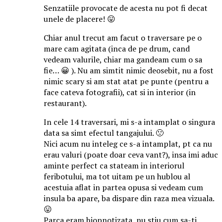
Senzatiile provocate de acesta nu pot fi decat
unele de placere! 😛
Chiar anul trecut am facut o traversare pe o
mare cam agitata (inca de pe drum, cand
vedeam valurile, chiar ma gandeam cum o sa
fie… 😀 ). Nu am simtit nimic deosebit, nu a fost
nimic scary si am stat atat pe punte (pentru a
face cateva fotografii), cat si in interior (in
restaurant).
In cele 14 traversari, mi s-a intamplat o singura
data sa simt efectul tangajului. 🙁
Nici acum nu inteleg ce s-a intamplat, pt ca nu
erau valuri (poate doar ceva vant?), insa imi aduc
aminte perfect ca stateam in interiorul
feribotului, ma tot uitam pe un hublou al
acestuia aflat in partea opusa si vedeam cum
insula ba apare, ba dispare din raza mea vizuala.
😛
Parca eram hiopnotizata, nu stiu cum sa-ti