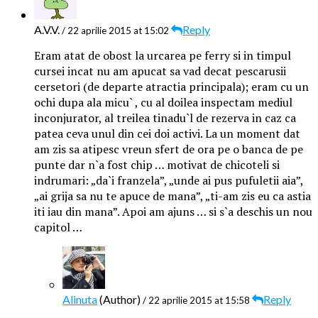
A.V.V.
Reply
/ 22 aprilie 2015 at 15:02
Eram atat de obost la urcarea pe ferry si in timpul
cursei incat nu am apucat sa vad decat pescarusii
cersetori (de departe atractia principala); eram cu un
ochi dupa ala micu` , cu al doilea inspectam mediul
inconjurator, al treilea tinadu`l de rezerva in caz ca
patea ceva unul din cei doi activi. La un moment dat
am zis sa atipesc vreun sfert de ora pe o banca de pe
punte dar n`a fost chip … motivat de chicoteli si
indrumari: „da`i franzela”, „unde ai pus pufuletii aia”,
„ai grija sa nu te apuce de mana”, „ti-am zis eu ca astia
iti iau din mana”. Apoi am ajuns … si s`a deschis un nou
capitol …
Alinuta
(Author)
Reply
/ 22 aprilie 2015 at 15:58