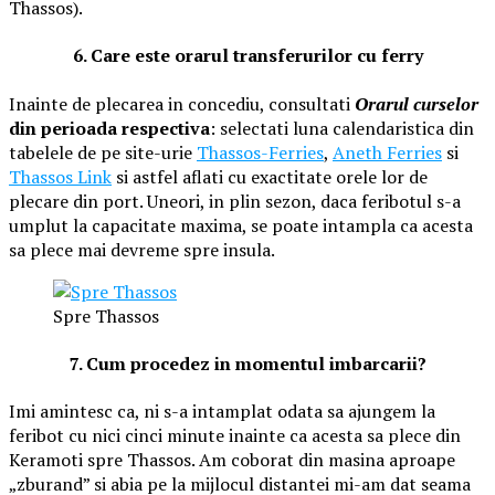
Thassos).
6. Care este orarul transferurilor cu ferry
Inainte de plecarea in concediu, consultati
Orarul curselor
din perioada respectiva
: selectati luna calendaristica din
tabelele de pe site-urie
Thassos-Ferries
,
Aneth Ferries
si
Thassos Link
si astfel aflati cu exactitate orele lor de
plecare din port. Uneori, in plin sezon, daca feribotul s-a
umplut la capacitate maxima, se poate intampla ca acesta
sa plece mai devreme spre insula.
Spre Thassos
7. Cum procedez in momentul imbarcarii?
Imi amintesc ca, ni s-a intamplat odata sa ajungem la
feribot
cu nici cinci minute inainte ca acesta sa plece din
Keramoti spre Thassos. Am coborat din masina aproape
„zburand” si abia pe la mijlocul distantei mi-am dat seama