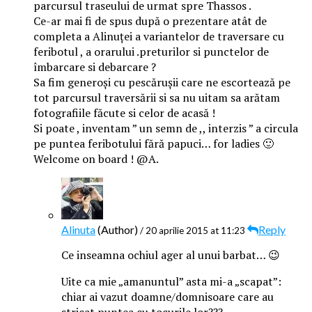
parcursul traseului de urmat spre Thassos .
Ce-ar mai fi de spus după o prezentare atât de
completa a Alinuței a variantelor de traversare cu
feribotul , a orarului .preturilor si punctelor de
îmbarcare si debarcare ?
Sa fim generoși cu pescărușii care ne escortează pe
tot parcursul traversării si sa nu uitam sa arătam
fotografiile făcute si celor de acasă !
Si poate , inventam ” un semn de ,, interzis ” a circula
pe puntea feribotului fără papuci… for ladies 🙂
Welcome on board ! @A.
Alinuta
(Author)
Reply
/ 20 aprilie 2015 at 11:23
Ce inseamna ochiul ager al unui barbat… 😉
Uite ca mie „amanuntul” asta mi-a „scapat”:
chiar ai vazut doamne/domnisoare care au