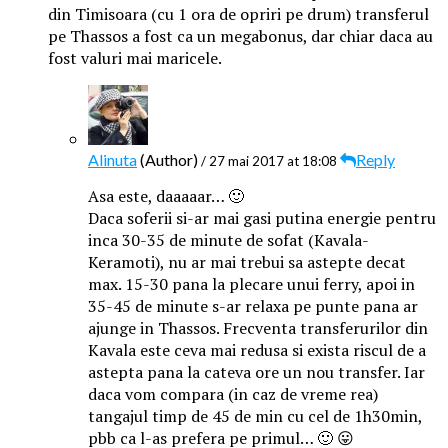
din Timisoara (cu 1 ora de opriri pe drum) transferul
pe Thassos a fost ca un megabonus, dar chiar daca au
fost valuri mai maricele.
Alinuta
(Author)
Reply
/ 27 mai 2017 at 18:08
Asa este, daaaaar… 🙂
Daca soferii si-ar mai gasi putina energie pentru
inca 30-35 de minute de sofat (Kavala-
Keramoti), nu ar mai trebui sa astepte decat
max. 15-30 pana la plecare unui ferry, apoi in
35-45 de minute s-ar relaxa pe punte pana ar
ajunge in Thassos. Frecventa transferurilor din
Kavala este ceva mai redusa si exista riscul de a
astepta pana la cateva ore un nou transfer. Iar
daca vom compara (in caz de vreme rea)
tangajul timp de 45 de min cu cel de 1h30min,
pbb ca l-as prefera pe primul… 🙂 😛