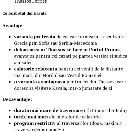
Thassos Ferries
Cu feribotul
din Kavala
:
Avantaje
:
varianta preferata
de cei care urmeaza traseul spre
Grecia prin Sofia sau Serbia-Macedonia
debarcarea in Thassos se face in Portul Prinos
,
avantajos pentru cei cazati pe partea vestica si sudica
a insulei
calatorie relaxanta
pentru cei veniti de la distante
mai mari, din Nordul sau Vestul Romaniei
o varianta avantajoasa
pentru cei din Thassos, care
doresc sa viziteze Kavala, intr-o jumatate de zi
Dezavantaje
:
durata mai mare de traversare
(1h15min-1h30min)
tarife mai mari
ale biletelor de calatorie
program restrictiv
al traversarilor (doua, maxim 3
traversari/companie/zi)