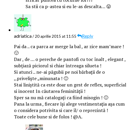
stricat puntea cu tocurile lor???
Sa stii ca p-astea si eu le-as descalta… 😛
adriatica
Reply
/ 20 aprilie 2015 at 11:55
Pai da .. ca parca ar merge la bal , ar zice mam’mare !
🙂
Dar , de … o pereche de pantofi cu toc înalt , elegant ,
subțiază piciorul si chiar întreaga silueta !
Si atunci .. ne-ai păgubii pe noi bărbații de o
,,priveliște „minunata ! 🙂
Stai liniștită ca este doar un gest de reflex, superficial
si inocent In căutarea feminității !
Sper sa nu mă catalogați ca fiind misogin ! 🙂
Pana la urma , fiecare își alege vestimentația așa cum
o considera potrivita si care îl/ o reprezintă !
Toate cele bune si de folos ! @A.