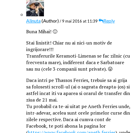
Alinuta
(Author)
Reply
/ 9 mai 2016 at 11:39
Buna Mihai! 🙂
Stai linistit! Chiar nu ai nici-un motiv de
ingrijorare!!!
Transferurile Keramoti-Limenas se fac zilnic (cu
frecventa mare), indiferent daca e Sarbatoare
sau nu (cele 3 companii sunt private). 😛
Daca intri pe Thassos Ferries, trebuie sa ai grija
sa folosesti scroll-ul (ai o sageata dreapta-jos) si
astfel incat iti va aparea si orarul de transfer din
ziua de 21 mai.
Tu probabil ca te-ai uitat pe Aneth Ferries unde,
intr-adevar, acelea sunt orele primelor curse din
zilele respective. Daca ai cumva cont de
Facebook, te poti abona la pagina lor
(
https://www.facebook.com/aneth.ferries
), unde