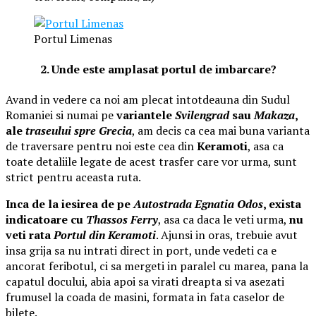
Portul Limenas
2. Unde este amplasat portul de imbarcare?
Avand in vedere ca noi am plecat intotdeauna din Sudul
Romaniei si numai pe
variantele
Svilengrad
sau
Makaza
,
ale
traseului spre Grecia
, am decis ca cea mai buna varianta
de traversare pentru noi este cea din
Keramoti
, asa ca
toate detaliile legate de acest trasfer care vor urma, sunt
strict pentru aceasta ruta.
Inca de la iesirea de pe
Autostrada Egnatia Odos
, exista
indicatoare cu
Thassos Ferry
, asa ca daca le veti urma,
nu
veti rata
Portul din Keramoti
. Ajunsi in oras, trebuie avut
insa grija sa nu intrati direct in port, unde vedeti ca e
ancorat feribotul, ci sa mergeti in paralel cu marea, pana la
capatul docului, abia apoi sa virati dreapta si va asezati
frumusel la coada de masini, formata in fata caselor de
bilete.