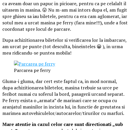
ca aveam doar un papuc in picioare, pentru ca pe celalalt il
uitasem in masina. 😛 Nu m-am mai intors dupa el, am fugit
spre ghiseu sa iau biletele, pentru ca era cam aglomerat, iar
sotul meu a urcat masina pe
ferry
(fara mine!!!), unde a fost
coordonat spre locul de parcare.
Dupa achizitionarea biletelor si verificarea lor la imbarcare,
am urcat pe punte (tot desculta, bineinteles 😀 ), in urma
mea ridicandu-se puntea mobila!
Parcarea pe ferry
Gluma-i gluma, dar cert este faptul ca, in mod normal,
dupa achizitionarea biletelor, masina trebuie sa urce pe
feribot numai cu soferul la bord, pasagerii urcand separat.
Pe ferry exista o „armata” de marinari care se ocupa cu
aranjatul masinilor in incinta lui, in functie de greutatea si
marimea autovehiculelor/autocarelor/tirurilor cu marfuri.
Mare atentie in cazul celor care sunt directionati „sub