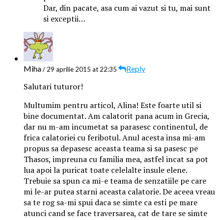
Dar, din pacate, asa cum ai vazut si tu, mai sunt
si exceptii…
Miha
Reply
/ 29 aprilie 2015 at 22:35
Salutari tuturor!
Multumim pentru articol, Alina! Este foarte util si
bine documentat. Am calatorit pana acum in Grecia,
dar nu m-am incumetat sa parasesc continentul, de
frica calatoriei cu feribotul. Anul acesta insa mi-am
propus sa depasesc aceasta teama si sa pasesc pe
Thasos, impreuna cu familia mea, astfel incat sa pot
lua apoi la puricat toate celelalte insule elene.
Trebuie sa spun ca mi-e teama de senzatiile pe care
mi le-ar putea starni aceasta calatorie. De aceea vreau
sa te rog sa-mi spui daca se simte ca esti pe mare
atunci cand se face traversarea, cat de tare se simte