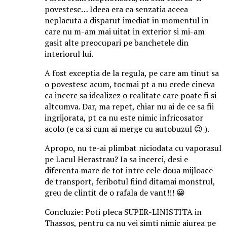
povestesc… Ideea era ca senzatia aceea
neplacuta a disparut imediat in momentul in
care nu m-am mai uitat in exterior si mi-am
gasit alte preocupari pe banchetele din
interiorul lui.
A fost exceptia de la regula, pe care am tinut sa
o povestesc acum, tocmai pt a nu crede cineva
ca incerc sa idealizez o realitate care poate fi si
altcumva. Dar, ma repet, chiar nu ai de ce sa fii
ingrijorata, pt ca nu este nimic infricosator
acolo (e ca si cum ai merge cu autobuzul 😉 ).
Apropo, nu te-ai plimbat niciodata cu vaporasul
pe Lacul Herastrau? Ia sa incerci, desi e
diferenta mare de tot intre cele doua mijloace
de transport, feribotul fiind ditamai monstrul,
greu de clintit de o rafala de vant!!! 😀
Concluzie: Poti pleca SUPER-LINISTITA in
Thassos, pentru ca nu vei simti nimic aiurea pe