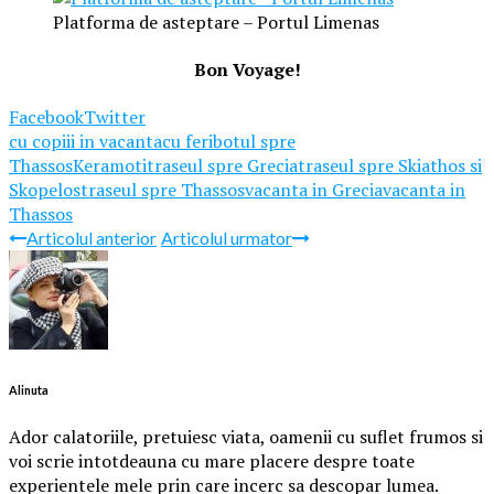
Platforma de asteptare – Portul Limenas
Bon Voyage
!
Facebook
Twitter
cu copiii in vacanta
cu feribotul spre
Thassos
Keramoti
traseul spre Grecia
traseul spre Skiathos si
Skopelos
traseul spre Thassos
vacanta in Grecia
vacanta in
Thassos
Articolul anterior
Articolul urmator
Alinuta
Ador calatoriile, pretuiesc viata, oamenii cu suflet frumos si
voi scrie intotdeauna cu mare placere despre toate
experientele mele prin care incerc sa descopar lumea.