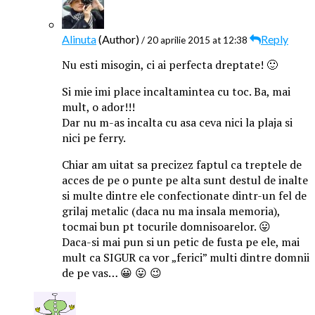
Alinuta
(Author)
Reply
/ 20 aprilie 2015 at 12:38
Nu esti misogin, ci ai perfecta dreptate! 🙂
Si mie imi place incaltamintea cu toc. Ba, mai
mult, o ador!!!
Dar nu m-as incalta cu asa ceva nici la plaja si
nici pe ferry.
Chiar am uitat sa precizez faptul ca treptele de
acces de pe o punte pe alta sunt destul de inalte
si multe dintre ele confectionate dintr-un fel de
grilaj metalic (daca nu ma insala memoria),
tocmai bun pt tocurile domnisoarelor. 😛
Daca-si mai pun si un petic de fusta pe ele, mai
mult ca SIGUR ca vor „ferici” multi dintre domnii
de pe vas… 😀 😛 😉