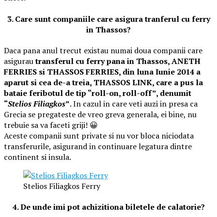
3. Care sunt companiile care asigura tranferul cu ferry
in Thassos?
Daca pana anul trecut existau numai doua companii care
asigurau
transferul cu ferry pana in Thassos, ANETH
FERRIES si THASSOS FERRIES, din luna Iunie 2014 a
aparut si cea de-a treia, THASSOS LINK, care a pus la
bataie feribotul de tip “roll-on, roll-off”, denumit
“
Stelios Filiagkos
”
. In cazul in care veti auzi in presa ca
Grecia se pregateste de vreo greva generala, ei bine, nu
trebuie sa va faceti griji! 😀
Aceste companii sunt private si nu vor bloca niciodata
transferurile, asigurand in continuare legatura dintre
continent si insula.
Stelios Filiagkos Ferry
4. De unde imi pot achizitiona biletele de calatorie?