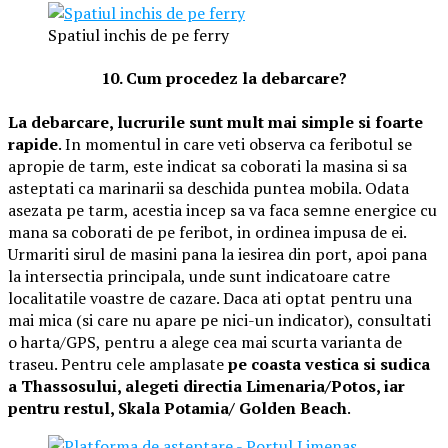
Spatiul inchis de pe ferry
10. Cum procedez la debarcare?
La debarcare, lucrurile sunt mult mai simple si foarte
rapide
. In momentul in care veti observa ca feribotul se
apropie de tarm, este indicat sa coborati la masina si sa
asteptati ca marinarii sa deschida puntea mobila. Odata
asezata pe tarm, acestia incep sa va faca semne energice cu
mana sa coborati de pe feribot, in ordinea impusa de ei.
Urmariti sirul de masini pana la iesirea din port, apoi pana
la intersectia principala, unde sunt indicatoare catre
localitatile voastre de cazare. Daca ati optat pentru una
mai mica (si care nu apare pe nici-un indicator), consultati
o harta/GPS, pentru a alege cea mai scurta varianta de
traseu. Pentru cele amplasate
pe coasta vestica si sudica
a Thassosului, alegeti directia Limenaria/Potos, iar
pentru restul, Skala Potamia/ Golden Beach
.