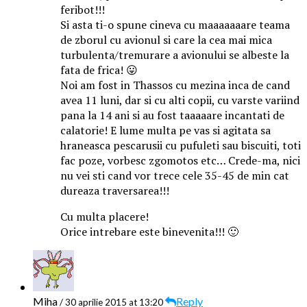
feribot!!!
Si asta ti-o spune cineva cu maaaaaaare teama
de zborul cu avionul si care la cea mai mica
turbulenta/tremurare a avionului se albeste la
fata de frica! 😛
Noi am fost in Thassos cu mezina inca de cand
avea 11 luni, dar si cu alti copii, cu varste variind
pana la 14 ani si au fost taaaaare incantati de
calatorie! E lume multa pe vas si agitata sa
hraneasca pescarusii cu pufuleti sau biscuiti, toti
fac poze, vorbesc zgomotos etc… Crede-ma, nici
nu vei sti cand vor trece cele 35-45 de min cat
dureaza traversarea!!!
Cu multa placere!
Orice intrebare este binevenita!!! 🙂
Miha
Reply
/ 30 aprilie 2015 at 13:20