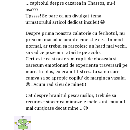
…capitolul despre cazarea in Thassos, nu-i
asa???
Upssss! Se pare ca am divulgat tema
urmatorului articol dedicat insulei! 😀
Despre prima noastra calatorie cu feribotul, nu
prea imi mai aduc aminte cine stie ce… In mod
normal, ar trebui sa rascolesc un hard mai vechi,
sa vad ce poze am ratacite pe acolo.
Cert este ca si noi eram rupti de oboseala si
oarecum emotionati de experienta traversarii pe
mare. In plus, eu eram fff stresata sa nu care
cumva sa se apropie copilu’ de marginea vasului
😛 . Acum rad si eu de mine!!!
Cat despre hranitul pescarusilor, trebuie sa
recunosc sincer ca mimozele mele sunt muuuult
mai curajoase decat mine… 😉