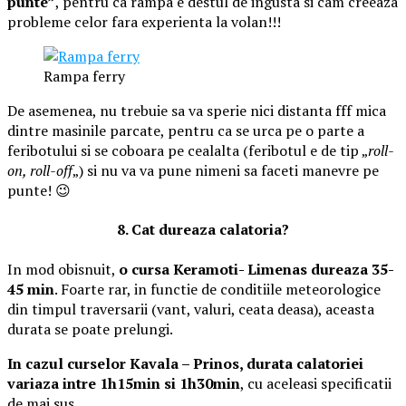
punte”
, pentru ca rampa e destul de ingusta si cam creeaza
probleme celor fara experienta la volan!!!
Rampa ferry
De asemenea, nu trebuie sa va sperie nici distanta fff mica
dintre masinile parcate, pentru ca se urca pe o parte a
feribotului si se coboara pe cealalta (feribotul e de tip „
roll-
on, roll-off
„) si nu va va pune nimeni sa faceti manevre pe
punte! 😉
8. Cat dureaza calatoria?
In mod obisnuit,
o cursa Keramoti- Limenas dureaza 35-
45 min
. Foarte rar, in functie de conditiile meteorologice
din timpul traversarii (vant, valuri, ceata deasa), aceasta
durata se poate prelungi.
In cazul curselor Kavala – Prinos, durata calatoriei
variaza intre 1h15min si 1h30min
, cu aceleasi specificatii
de mai sus.