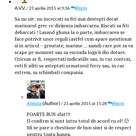
A.V.V.
Reply
/ 23 aprilie 2015 at 9:36
Sa nu uit: nu incercati sa fiti mai destepti decat
marinarul grec ce dirijeaza imbarcarea. Riscati sa fiti
debarcati ! Lasand gluma la o parte, imbarcarea se
face potrivit unor reguli (astfel cum apare mentionat
si in articol – greutate, marime … samd) care pot sa va
scape pe moment sau sa exceada logicii din dotare.
Oricum ar fi, respectati indicatiile sau, in caz contrar,
veti fi siliti sa asteptati urmatorul ferry sau, in caz
extrem, sa schimbati compania.
Alinuta
(Author)
Reply
/ 23 aprilie 2015 at 15:28
FOARTE BUN sfat!!!
Il confirm si sunt intru totul de acord cu el! 🙂
Mi se pare o chestiune de bun simt si de respect
pentru toata lumea.