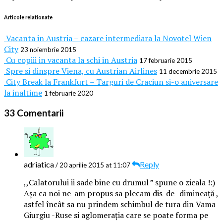
Articole relationate
Vacanta in Austria – cazare intermediara la Novotel Wien
City
23 noiembrie 2015
Cu copiii in vacanta la schi in Austria
17 februarie 2015
Spre si dinspre Viena, cu Austrian Airlines
11 decembrie 2015
City Break la Frankfurt – Targuri de Craciun si-o aniversare
la inaltime
1 februarie 2020
33 Comentarii
adriatica
Reply
/ 20 aprilie 2015 at 11:07
,,Calatorului ii sade bine cu drumul ” spune o zicala !:)
Așa ca noi ne-am propus sa plecam dis-de -dimineață ,
astfel încât sa nu prindem schimbul de tura din Vama
Giurgiu -Ruse si aglomerația care se poate forma pe