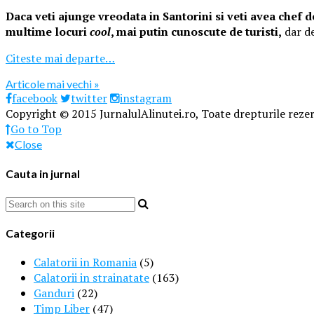
Daca veti ajunge vreodata in Santorini si veti avea chef 
multime locuri
cool
, mai putin cunoscute de turisti,
dar de
Citeste mai departe…
Articole mai vechi »
facebook
twitter
instagram
Copyright © 2015 JurnalulAlinutei.ro, Toate drepturile rezer
Go to Top
Close
Cauta in jurnal
Categorii
Calatorii in Romania
(5)
Calatorii in strainatate
(163)
Ganduri
(22)
Timp Liber
(47)