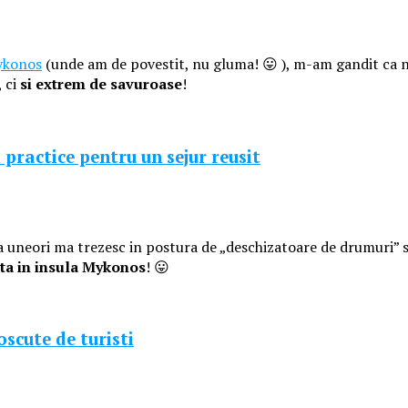
Mykonos
(unde am de povestit, nu gluma! 😛 ), m-am gandit ca n
, ci
si extrem de savuroase
!
 practice pentru un sejur reusit
a uneori ma trezesc in postura de „deschizatoare de drumuri” s
ta in insula Mykonos
! 😛
oscute de turisti