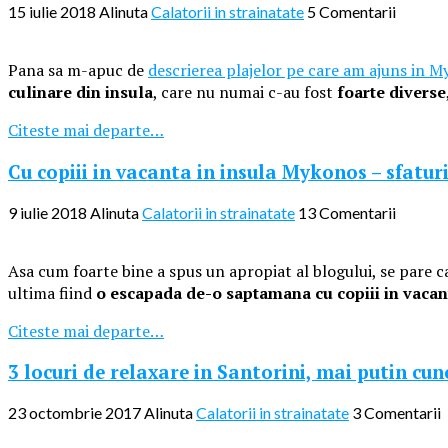
15 iulie 2018
Alinuta
Calatorii in strainatate
5 Comentarii
Pana sa m-apuc de
descrierea plajelor pe care am ajuns in 
culinare din insula
, care nu numai c-au fost
foarte diverse
Citeste mai departe…
Cu copiii in vacanta in insula Mykonos – sfaturi
9 iulie 2018
Alinuta
Calatorii in strainatate
13 Comentarii
Asa cum foarte bine a spus un apropiat al blogului, se pare c
ultima fiind
o escapada de-o saptamana cu copiii in vacan
Citeste mai departe…
3 locuri de relaxare in Santorini, mai putin cun
23 octombrie 2017
Alinuta
Calatorii in strainatate
3 Comentarii