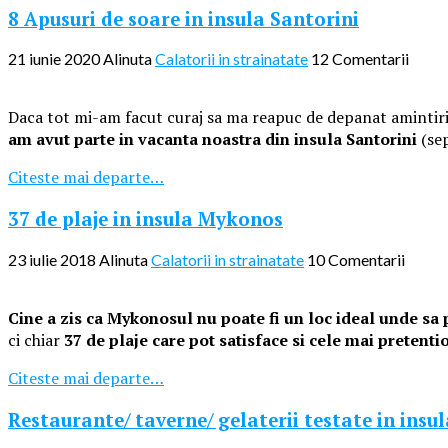
8 Apusuri de soare in insula Santorini
21 iunie 2020
Alinuta
Calatorii in strainatate
12 Comentarii
Daca tot mi-am facut curaj sa ma reapuc de depanat amintiri 
am avut parte in vacanta noastra din insula Santorini
(se
Citeste mai departe…
37 de plaje in insula Mykonos
23 iulie 2018
Alinuta
Calatorii in strainatate
10 Comentarii
Cine a zis ca Mykonosul nu poate fi un loc ideal unde sa 
ci chiar
37 de plaje
care pot satisface si cele mai pretenti
Citeste mai departe…
Restaurante/ taverne/ gelaterii testate in ins