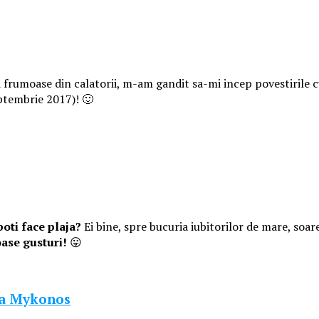
frumoase din calatorii, m-am gandit sa-mi incep povestirile c
ptembrie 2017)! 🙂
poti face plaja?
Ei bine, spre bucuria iubitorilor de mare, soare
oase gusturi!
😛
ula Mykonos