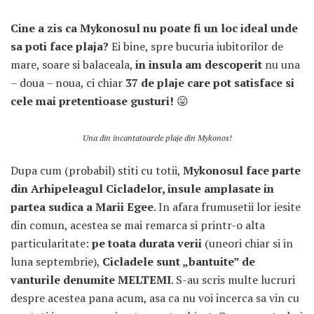
Cine a zis ca Mykonosul nu poate fi un loc ideal unde
sa poti face plaja?
Ei bine, spre bucuria iubitorilor de
mare, soare si balaceala,
in insula am descoperit
nu una
– doua – noua, ci chiar
37 de plaje
care pot satisface si
cele mai pretentioase gusturi!
😛
ARTICOLE RECENTE
Una din incantatoarele plaje din Mykonos!
„Jurnalul Alinutei”
implineste azi 10 ani!
Dupa cum (probabil) stiti cu totii,
Mykonosul face parte
25 NOIEMBRIE 2024
din Arhipeleagul Cicladelor, insule amplasate in
partea sudica a Marii Egee
. In afara frumusetii lor iesite
„Let’s Talk About
din comun, acestea se mai remarca si printr-o alta
Menopause” – dincolo de a
fi un subiect tabu
particularitate:
pe toata durata verii
(uneori chiar si in
2 APRILIE 2024
luna septembrie),
Cicladele sunt „bantuite” de
vanturile denumite MELTEMI
. S-au scris multe lucruri
Un weekend in La Spezia si
despre acestea pana acum, asa ca nu voi incerca sa vin cu
Cinque Terre