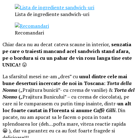
Lista de ingrediente sandwich-uri
Recomandari
Chiar daca nu au decat cateva scaune in interior,
senzatia
pe care o traiesti mancand acel sandwich stand afara,
pe o bordura si cu un pahar de vin rosu langa tine este
UNICA!
😛
La sfarsitul mesei ne-am „dres” cu
unul dintre cele mai
bune deserturi incercate de noi in Toscana:
Torta della
Nonna
(„Prajitura bunicii”- cu crema de vanilie) &
Torta del
Nonno
(
„Prajitura Bunicului” – cu crema de ciocolata), pe
care ni le cumparasem cu putin timp inainte, dintr-
un alt
loc foarte cautat in Florenta si anume
Caffè Gilli
. Din
pacate, nu am apucat sa le facem o poza in toata
splendoarea lor (deh…pofta mare, viteza reactie rapida
😀 ), dar va garantez eu ca au fost foarte fragede si
delicioase!!!