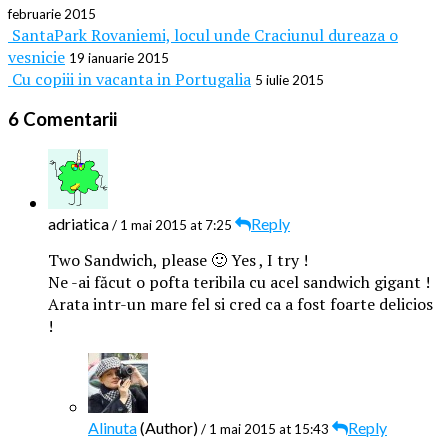
februarie 2015
SantaPark Rovaniemi, locul unde Craciunul dureaza o
vesnicie
19 ianuarie 2015
Cu copiii in vacanta in Portugalia
5 iulie 2015
6 Comentarii
adriatica
Reply
/ 1 mai 2015 at 7:25
Two Sandwich, please 🙂 Yes , I try !
Ne -ai făcut o pofta teribila cu acel sandwich gigant !
Arata intr-un mare fel si cred ca a fost foarte delicios
!
Alinuta
(Author)
Reply
/ 1 mai 2015 at 15:43