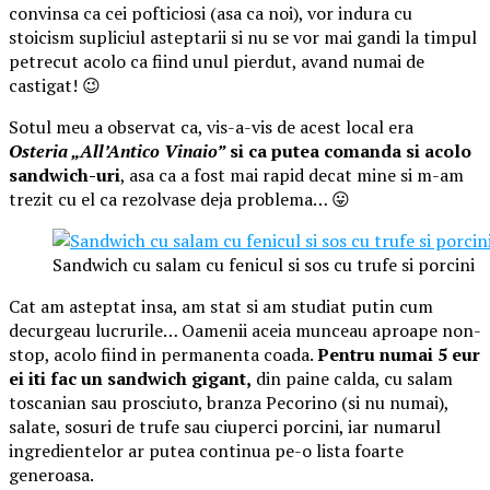
convinsa ca cei pofticiosi (asa ca noi), vor indura cu
stoicism supliciul asteptarii si nu se vor mai gandi la timpul
petrecut acolo ca fiind unul pierdut, avand numai de
castigat! 😉
Sotul meu a observat ca, vis-a-vis de acest local era
Osteria „All’Antico Vinaio”
si ca putea comanda si acolo
sandwich-uri
, asa ca a fost mai rapid decat mine si m-am
trezit cu el ca rezolvase deja problema… 😛
Sandwich cu salam cu fenicul si sos cu trufe si porcini
Cat am asteptat insa, am stat si am studiat putin cum
decurgeau lucrurile… Oamenii aceia munceau aproape non-
stop, acolo fiind in permanenta coada.
Pentru numai 5 eur
ei iti fac un sandwich gigant,
din paine calda, cu salam
toscanian sau prosciuto, branza Pecorino (si nu numai),
salate, sosuri de trufe sau ciuperci porcini, iar numarul
ingredientelor ar putea continua pe-o lista foarte
generoasa.