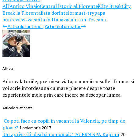
All'Antico Vinaio
Centrul istoric al Florentei
City Break
City
Break la Florenta
lista dorintelor
must-try
papa
bun
reviews
vacanta in Italia
vacanta in Toscana
Articolul anterior
Articolul urmator
Alinuta
Ador calatoriile, pretuiesc viata, oamenii cu suflet frumos si
voi scrie intotdeauna cu mare placere despre toate
experientele mele prin care incerc sa descopar lumea.
Articole relationate
Ce poti face cu copiii in vacanta la Valencia, pe timp de
ploaie?
1 noiembrie 2017
Un après-ski ideal si nu numai: TAUERN SPA Kaprun
20