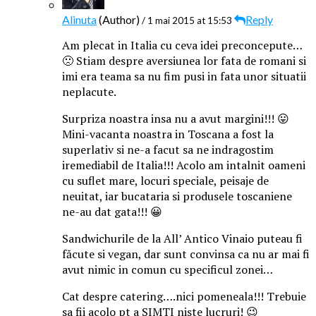
Alinuta
(Author)
Reply
/ 1 mai 2015 at 15:53
Am plecat in Italia cu ceva idei preconcepute…
🙁 Stiam despre aversiunea lor fata de romani si
imi era teama sa nu fim pusi in fata unor situatii
neplacute.
Surpriza noastra insa nu a avut margini!!! 😛
Mini-vacanta noastra in Toscana a fost la
superlativ si ne-a facut sa ne indragostim
iremediabil de Italia!!! Acolo am intalnit oameni
cu suflet mare, locuri speciale, peisaje de
neuitat, iar bucataria si produsele toscaniene
ne-au dat gata!!! 😀
Sandwichurile de la All’ Antico Vinaio puteau fi
făcute si vegan, dar sunt convinsa ca nu ar mai fi
avut nimic in comun cu specificul zonei…
Cat despre catering….nici pomeneala!!! Trebuie
sa fii acolo pt a SIMTI niste lucruri! 😉