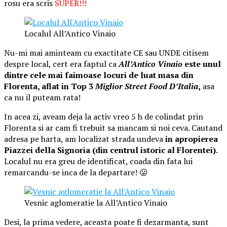
rosu era scris
SUPER!!!
Localul All’Antico Vinaio
Nu-mi mai aminteam cu exactitate CE sau UNDE citisem
despre local, cert era faptul ca
All’Antico Vinaio
este unul
dintre cele mai faimoase locuri de luat masa din
Florenta, aflat in Top 3
Miglior Street Food D’Italia
,
asa
ca nu il puteam rata!
In acea zi, aveam deja la activ vreo 5 h de colindat prin
Florenta si ar cam fi trebuit sa mancam si noi ceva. Cautand
adresa pe harta, am localizat strada undeva
in apropierea
Piazzei della Signoria
(din centrul istoric al Florentei)
.
Localul nu era greu de identificat, coada din fata lui
remarcandu-se inca de la departare! 😛
Vesnic aglomeratie la All’Antico Vinaio
Desi, la prima vedere, aceasta poate fi dezarmanta, sunt