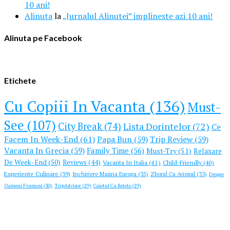
10 ani!
Alinuta
la
„Jurnalul Alinutei” implineste azi 10 ani!
Alinuta pe Facebook
Etichete
Cu Copiii In Vacanta (136)
Must-
See (107)
City Break (74)
Lista Dorintelor (72)
Ce
Facem In Week-End (61)
Papa Bun (59)
Trip Review (59)
Vacanta In Grecia (59)
Family Time (56)
Must-Try (51)
Relaxare
De Week-End (50)
Reviews (44)
Vacanta In Italia (41)
Child-Friendly (40)
Experiente Culinare (39)
Inchiriere Masina Europa (35)
Zborul Cu Avionul (33)
Despre
Oameni Frumosi (30)
TripAdvisor (29)
Caietul Cu Retete (29)