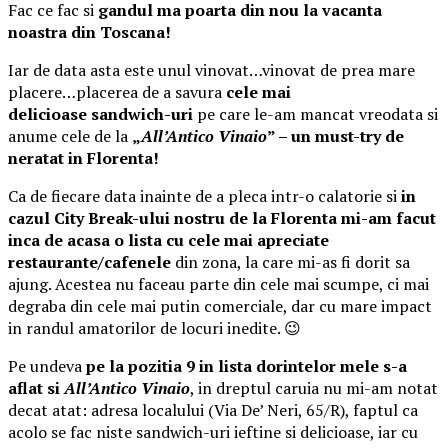
Fac ce fac si
gandul ma poarta din nou la vacanta
noastra din Toscana!
Iar de data asta este unul vinovat…vinovat de prea mare
placere…placerea de a savura
cele mai
delicioase sandwich-uri
pe care le-am mancat vreodata si
anume cele de la
„
All’Antico Vinaio
” – un must-try de
neratat in Florenta!
Ca de fiecare data inainte de a pleca intr-o calatorie si
in
cazul City Break-ului nostru de la Florenta mi-am facut
inca de acasa o lista cu cele mai apreciate
restaurante/cafenele
din zona, la care mi-as fi dorit sa
ajung. Acestea nu faceau parte din cele mai scumpe, ci mai
degraba din cele mai putin comerciale, dar cu mare impact
in randul amatorilor de locuri inedite. 😉
Pe undeva
pe la pozitia 9 in lista dorintelor mele s-a
aflat si
All’Antico Vinaio
, in dreptul caruia nu mi-am notat
decat atat: adresa localului (Via De’ Neri, 65/R), faptul ca
acolo se fac niste sandwich-uri ieftine si delicioase, iar cu