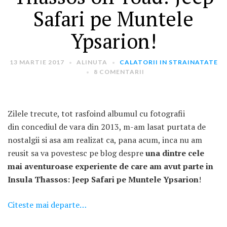
Safari pe Muntele
Ypsarion!
13 MARTIE 2017
ALINUTA
CALATORII IN STRAINATATE
8 COMENTARII
ARTICOLE RECENTE
„Jurnalul Alinutei”
Zilele trecute, tot rasfoind albumul cu fotografii
implineste azi 10 ani!
din concediul de vara din 2013, m-am lasat purtata de
25 NOIEMBRIE 2024
nostalgii si asa am realizat ca, pana acum, inca nu am
„Let’s Talk About
reusit sa va povestesc pe blog despre
una dintre cele
Menopause” – dincolo de a
mai aventuroase experiente de care am avut parte in
fi un subiect tabu
Insula Thassos: Jeep Safari pe Muntele Ypsarion
!
2 APRILIE 2024
Citeste mai departe…
Un weekend in La Spezia si
Cinque Terre