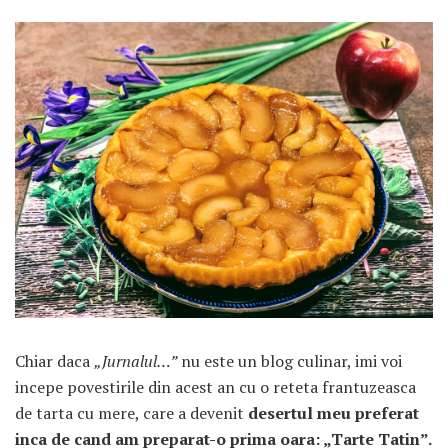
ARTICOLE RECENTE
„Jurnalul Alinutei”
implineste azi 10 ani!
25 NOIEMBRIE 2024
„Let’s Talk About
Menopause” – dincolo de a
fi un subiect tabu
Chiar daca
„Jurnalul…”
nu este un blog culinar, imi voi
2 APRILIE 2024
incepe povestirile din acest an cu o reteta frantuzeasca
Un weekend in La Spezia si
de tarta cu mere, care a devenit
desertul meu preferat
Cinque Terre
inca de cand am preparat-o prima oara: „Tarte Tatin”.