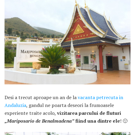
ARTICOLE RECENTE
„Jurnalul Alinutei”
implineste azi 10 ani!
25 NOIEMBRIE 2024
„Let’s Talk About
Menopause” – dincolo de a
Desi a trecut aproape un an de la
vacanta petrecuta in
fi un subiect tabu
Andaluzia
, gandul ne poarta deseori la frumoasele
2 APRILIE 2024
experiente traite acolo,
vizitarea parcului de fluturi
„
Mariposario de Benalmadena”
fiind una dintre ele
! 🙂
Un weekend in La Spezia si
Cinque Terre