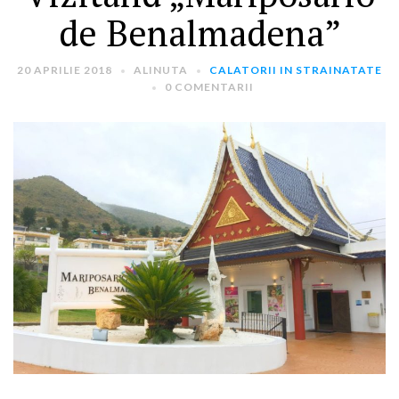
de Benalmadena”
20 APRILIE 2018
ALINUTA
CALATORII IN STRAINATATE
0 COMENTARII
ARTICOLE RECENTE
„Jurnalul Alinutei”
implineste azi 10 ani!
25 NOIEMBRIE 2024
„Let’s Talk About
Menopause” – dincolo de a
fi un subiect tabu
2 APRILIE 2024
Un weekend in La Spezia si
Cinque Terre