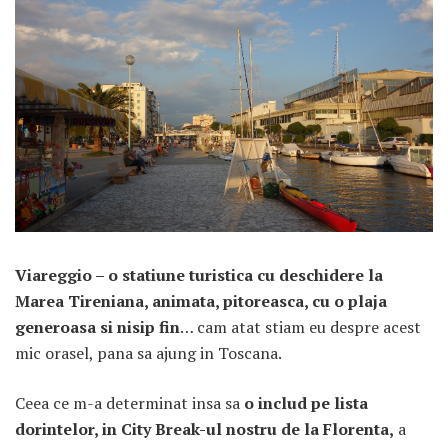
ARTICOLE RECENTE
„Jurnalul Alinutei”
implineste azi 10 ani!
25 NOIEMBRIE 2024
Viareggio – o statiune turistica cu deschidere la
„Let’s Talk About
Marea Tireniana, animata, pitoreasca, cu o plaja
Menopause” – dincolo de a
generoasa si nisip fin
… cam atat stiam eu despre acest
fi un subiect tabu
mic orasel, pana sa ajung in Toscana.
2 APRILIE 2024
Ceea ce m-a determinat insa sa
o includ pe lista
Un weekend in La Spezia si
Cinque Terre
dorintelor, in City Break-ul nostru de la Florenta,
a