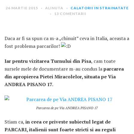
26 MARTIE 2015
ALINUTA
CALATORII IN STRAINATATE
13 COMENTARII
Daca ar fi sa spun ca m-a „chinuit” ceva in Italia, aceasta a
fost problema parcarilor!
ARTICOLE RECENTE
Iar pentru vizitarea Turnului din Pisa
, cam toate
„Jurnalul Alinutei”
sursele mele de documentare m-au condus la
parcarea
implineste azi 10 ani!
din apropierea Pietei Miracolelor, situata pe Via
25 NOIEMBRIE 2024
ANDREA PISANO 17.
„Let’s Talk About
Menopause” – dincolo de a
fi un subiect tabu
Parcarea de pe Via ANDREA PISANO 17
2 APRILIE 2024
Un weekend in La Spezia si
Stiam ca,
in ceea ce priveste subiectul legat de
Cinque Terre
PARCARI, italienii sunt foarte stricti si au reguli