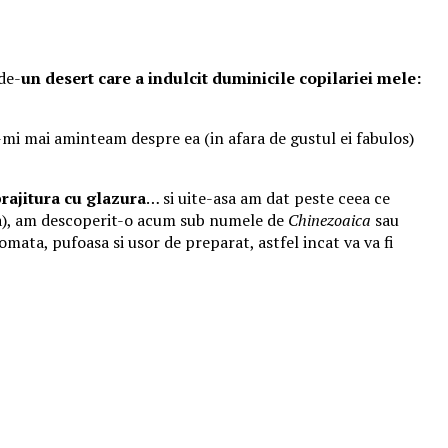
de-
un desert care a indulcit duminicile copilariei mele:
mi mai aminteam despre ea (in afara de gustul ei fabulos)
rajitura cu glazura
… si uite-asa am dat peste ceea ce
 ea), am descoperit-o acum sub numele de
Chinezoaica
sau
romata, pufoasa si usor de preparat, astfel incat va va fi