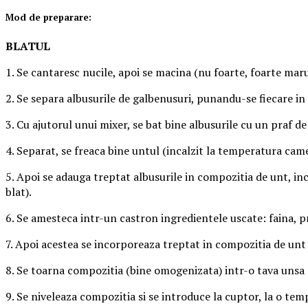
Mod de preparare:
BLATUL
1. Se cantaresc nucile, apoi se macina (nu foarte, foarte mar
2. Se separa albusurile de galbenusuri, punandu-se fiecare in 
3. Cu ajutorul unui mixer, se bat bine albusurile cu un praf d
4. Separat, se freaca bine untul (incalzit la temperatura came
5. Apoi se adauga treptat albusurile in compozitia de unt, i
blat).
6. Se amesteca intr-un castron ingredientele uscate: faina, p
7. Apoi acestea se incorporeaza treptat in compozitia de unt 
8. Se toarna compozitia (bine omogenizata) intr-o tava unsa 
9. Se niveleaza compozitia si se introduce la cuptor, la o te