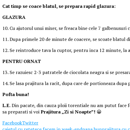
Cat timp se coace blatul, se prepara rapid glazura:
GLAZURA
10. Cu ajutorul unui mixer, se freaca bine cele 7 galbenusuri 
11. Dupa primele 20 de minute de coacere, se scoate blatul d
12. Se reintroduce tava la cuptor, pentru inca 12 minute, la 
PENTRU ORNAT
13. Se razuiesc 2-3 patratele de ciocolata neagra si se presa
14. Se lasa prajitura la racit, dupa care de portioneaza dupa 
Pofta buna!
L.E.
Din pacate, din cauza ploii torentiale nu am putut face fo
sa preparati si voi
Prajitura „Zi si Noapte”!
😀
Facebook
Twitter
caietul cu retete
ce facem in week-end
papa bun
prajitura cu 