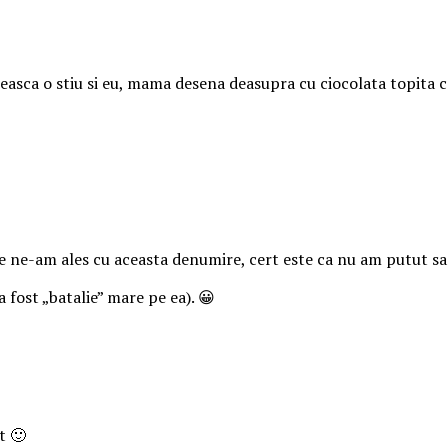
sca o stiu si eu, mama desena deasupra cu ciocolata topita ce
 ne-am ales cu aceasta denumire, cert este ca nu am putut sa i
 fost „batalie” mare pe ea). 😀
t 🙂