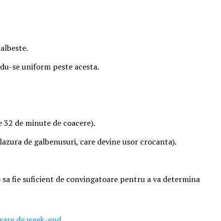
 albeste.
ndu-se uniform peste acesta.
le 32 de minute de coacere).
glazura de galbenusuri, care devine usor crocanta).
r) sa fie suficient de convingatoare pentru a va determina
axare de week-end