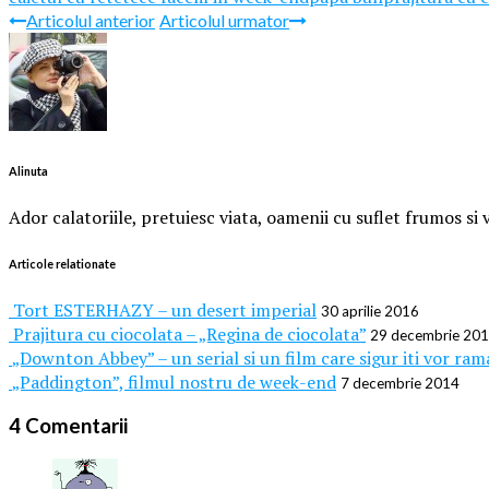
Articolul anterior
Articolul urmator
Alinuta
Ador calatoriile, pretuiesc viata, oamenii cu suflet frumos s
Articole relationate
Tort ESTERHAZY – un desert imperial
30 aprilie 2016
Prajitura cu ciocolata – „Regina de ciocolata”
29 decembrie 20
„Downton Abbey” – un serial si un film care sigur iti vor ram
„Paddington”, filmul nostru de week-end
7 decembrie 2014
4 Comentarii