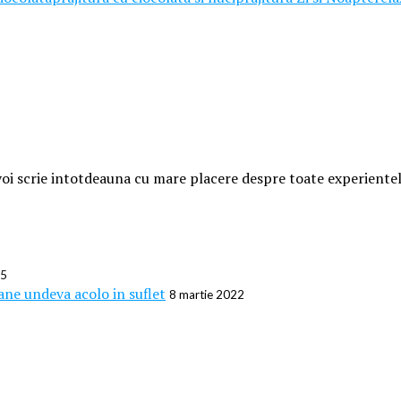
i voi scrie intotdeauna cu mare placere despre toate experient
15
ane undeva acolo in suflet
8 martie 2022