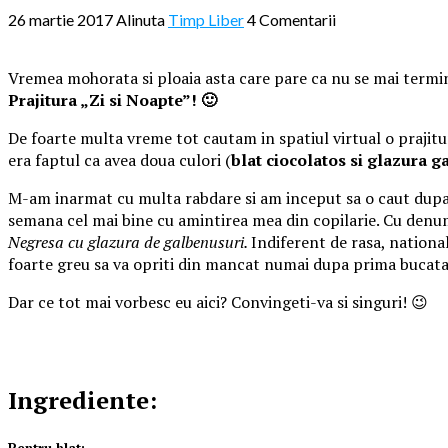
26 martie 2017
Alinuta
Timp Liber
4 Comentarii
Vremea mohorata si ploaia asta care pare ca nu se mai termi
Prajitura „Zi si Noapte”! 🙂
De foarte multa vreme tot cautam in spatiul virtual o prajit
era faptul ca avea doua culori (
blat ciocolatos si glazura g
M-am inarmat cu multa rabdare si am inceput sa o caut dupa
semana cel mai bine cu amintirea mea din copilarie. Cu denu
Negresa cu glazura de galbenusuri.
Indiferent de rasa, national
foarte greu sa va opriti din mancat numai dupa prima bucata
Dar ce tot mai vorbesc eu aici? Convingeti-va si singuri! 😉
Ingrediente:
Pentru blat: