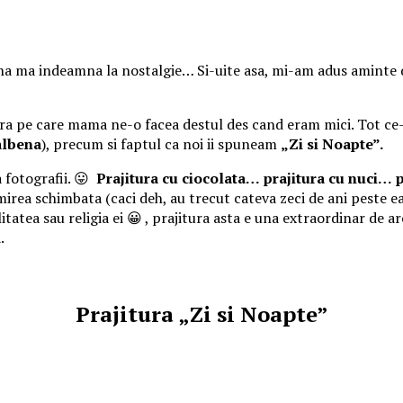
na ma indeamna la nostalgie… Si-uite asa, mi-am adus aminte 
ura pe care mama ne-o facea destul des cand eram mici. Tot ce-
albena
), precum si faptul ca noi ii spuneam
„Zi si Noapte”.
 fotografii. 😛
Prajitura cu ciocolata…
prajitura cu nuci…
p
mirea schimbata (caci deh, au trecut cateva zeci de ani peste
itatea sau religia ei 😀 , prajitura asta e una extraordinar de a
.
Prajitura „Zi si Noapte”