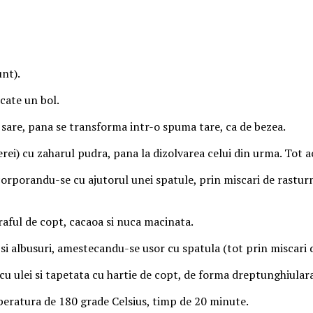
unt).
cate un bol.
e sare, pana se transforma intr-o spuma tare, ca de bezea.
rei) cu zaharul pudra, pana la dizolvarea celui din urma. Tot a
ncorporandu-se cu ajutorul unei spatule, prin miscari de rastu
raful de copt, cacaoa si nuca macinata.
si albusuri, amestecandu-se usor cu spatula (tot prin miscari 
cu ulei si tapetata cu hartie de copt, de forma dreptunghiular
mperatura de 180 grade Celsius, timp de 20 minute.