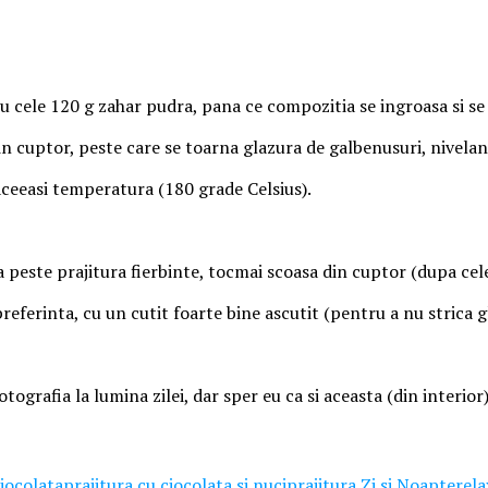
cu cele 120 g zahar pudra, pana ce compozitia se ingroasa si se
in cuptor, peste care se toarna glazura de galbenusuri, nivela
aceeasi temperatura (180 grade Celsius).
ra peste prajitura fierbinte, tocmai scoasa din cuptor (dupa ce
preferinta, cu un cutit foarte bine ascutit (pentru a nu strica 
tografia la lumina zilei, dar sper eu ca si aceasta (din interio
ciocolata
prajitura cu ciocolata si nuci
prajitura Zi si Noapte
rel