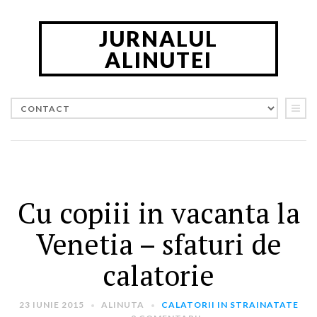
JURNALUL
ALINUTEI
CAUTA IN JURNAL
CATEGORII
Calatorii in Romania
(5)
Cu copiii in vacanta la
Calatorii in strainatate
(163)
Ganduri
(22)
Venetia – sfaturi de
Timp Liber
(47)
calatorie
PRIMESTE NOUTATILE PE E-MAIL
23 IUNIE 2015
ALINUTA
CALATORII IN STRAINATATE
Introdu adresa ta de email: