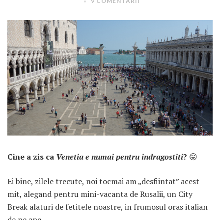
9 COMENTARII
ARTICOLE RECENTE
„Jurnalul Alinutei”
implineste azi 10 ani!
25 NOIEMBRIE 2024
„Let’s Talk About
Cine a zis ca
Venetia e numai pentru indragostiti
?
😛
Menopause” – dincolo de a
fi un subiect tabu
Ei bine, zilele trecute, noi tocmai am „desfiintat” acest
2 APRILIE 2024
mit, alegand pentru mini-vacanta de Rusalii, un City
Un weekend in La Spezia si
Break alaturi de fetitele noastre, in frumosul oras italian
Cinque Terre
de pe ape.