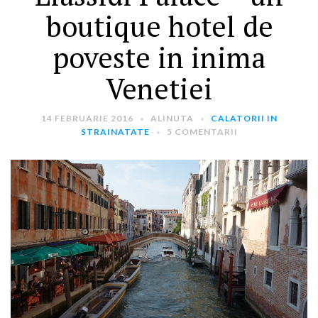
boutique hotel de
poveste in inima
Venetiei
14 FEBRUARIE 2016
ALINUTA
CALATORII IN
ARTICOLE RECENTE
STRAINATATE
5 COMENTARII
„Jurnalul Alinutei”
implineste azi 10 ani!
25 NOIEMBRIE 2024
„Let’s Talk About
Menopause” – dincolo de a
fi un subiect tabu
2 APRILIE 2024
Un weekend in La Spezia si
Cinque Terre