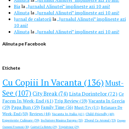
Alinuta
la
„Jurnalul Alinutei” implineste azi 10 ani!
Bia
la
„Jurnalul Alinutei” implineste azi 10 ani!
Alinuta
la
„Jurnalul Alinutei” implineste azi 10 ani!
Jurnal de calatorii
la
„Jurnalul Alinutei” implineste azi
10 ani!
Alinuta
la
„Jurnalul Alinutei” implineste azi 10 ani!
Alinuta pe Facebook
Etichete
Cu Copiii In Vacanta (136)
Must-
See (107)
City Break (74)
Lista Dorintelor (72)
Ce
Facem In Week-End (61)
Trip Review (59)
Vacanta In Grecia
(59)
Papa Bun (59)
Family Time (56)
Must-Try (51)
Relaxare De
Week-End (50)
Reviews (44)
Vacanta In Italia (41)
Child-Friendly (40)
Experiente Culinare (39)
Inchiriere Masina Europa (35)
Zborul Cu Avionul (33)
Despre
Oameni Frumosi (30)
Caietul Cu Retete (29)
TripAdvisor (29)