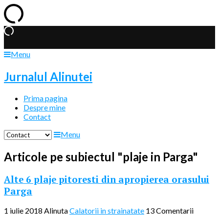
Menu
Jurnalul Alinutei
Prima pagina
Despre mine
Contact
Menu
Articole pe subiectul "plaje in Parga"
Alte 6 plaje pitoresti din apropierea orasului
Parga
1 iulie 2018
Alinuta
Calatorii in strainatate
13 Comentarii