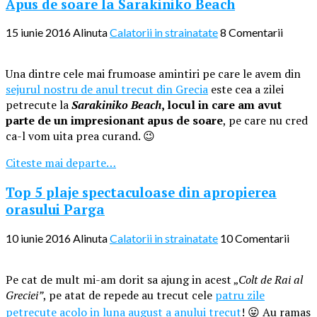
Apus de soare la Sarakiniko Beach
15 iunie 2016
Alinuta
Calatorii in strainatate
8 Comentarii
Una dintre cele mai frumoase amintiri pe care le avem din
sejurul nostru de anul trecut din Grecia
este cea a zilei
petrecute la
Sarakiniko Beach
, locul in care am avut
parte de un impresionant apus de soare
, pe care nu cred
ca-l vom uita prea curand. 😉
Citeste mai departe…
Top 5 plaje spectaculoase din apropierea
orasului Parga
10 iunie 2016
Alinuta
Calatorii in strainatate
10 Comentarii
Pe cat de mult mi-am dorit sa ajung in acest „
Colt de Rai al
Greciei”
, pe atat de repede au trecut cele
patru zile
petrecute acolo in luna august a anului trecut
! 😛
Au ramas