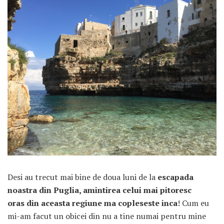
ARTICOLE RECENTE
„Jurnalul Alinutei”
implineste azi 10 ani!
25 NOIEMBRIE 2024
„Let’s Talk About
Menopause” – dincolo de a
fi un subiect tabu
Desi au trecut mai bine de doua luni de la
escapada
2 APRILIE 2024
noastra din Puglia, amintirea celui mai pitoresc
Un weekend in La Spezia si
oras din aceasta regiune ma copleseste inca
! Cum eu
Cinque Terre
mi-am facut un obicei din nu a tine numai pentru mine