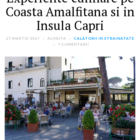
Coasta Amalfitana si in
Insula Capri
27 MARTIE 2017
ALINUTA
CALATORII IN STRAINATATE
7 COMENTARII
ARTICOLE RECENTE
„Jurnalul Alinutei”
implineste azi 10 ani!
25 NOIEMBRIE 2024
„Let’s Talk About
Menopause” – dincolo de a
fi un subiect tabu
2 APRILIE 2024
Un weekend in La Spezia si
Cinque Terre