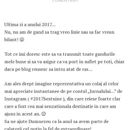
COMENTARII
Ultima zi a anului 2017…
Nu, nu am de gand sa trag vreo linie sau sa fac vreun
bilant! 😛
ARTICOLE RECENTE
Tot ce imi doresc este sa va transmit toate gandurile
mele bune si sa va asigur ca va port in suflet pe toti, chiar
„Jurnalul Alinutei”
implineste azi 10 ani!
daca pe blog reusesc sa intru atat de rar…
25 NOIEMBRIE 2024
Am ales drept imagine reprezentativa un colaj al celor
„Let’s Talk About
mai apreciate instantanee de pe contul „Jurnalului…” de
Menopause” – dincolo de a
Instagram ( #2017bestnine ), din care reiese foarte clar
fi un subiect tabu
care a fost cea mai senzationala destinatie in care am
2 APRILIE 2024
ajuns in acest an. 😉
Un weekend in La Spezia si
Sa ne ajute Dumnezeu ca la anul sa avem parte de
Cinque Terre
calatorii cel putin la fel de extraordinare!