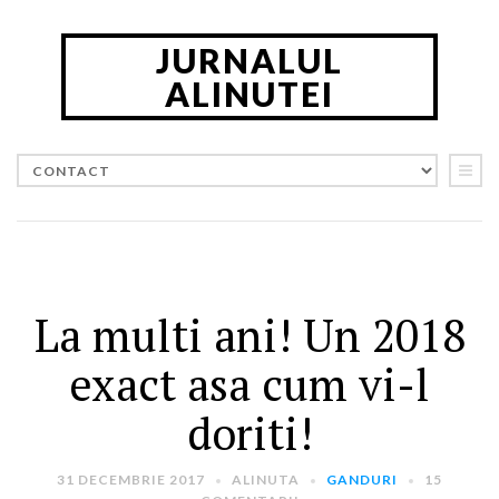
JURNALUL
ALINUTEI
CAUTA IN JURNAL
CATEGORII
Calatorii in Romania
(5)
La multi ani! Un 2018
Calatorii in strainatate
(163)
Ganduri
(22)
exact asa cum vi-l
Timp Liber
(47)
doriti!
PRIMESTE NOUTATILE PE E-MAIL
31 DECEMBRIE 2017
ALINUTA
GANDURI
15
Introdu adresa ta de email: