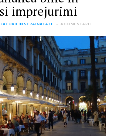
si imprejurimi
LATORII IN STRAINATATE
4 COMENTARII
ARTICOLE RECENTE
„Jurnalul Alinutei”
implineste azi 10 ani!
25 NOIEMBRIE 2024
„Let’s Talk About
Menopause” – dincolo de a
fi un subiect tabu
2 APRILIE 2024
Un weekend in La Spezia si
Cinque Terre