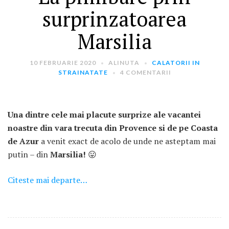
surprinzatoarea
Marsilia
10 FEBRUARIE 2020
ALINUTA
CALATORII IN
STRAINATATE
4 COMENTARII
ARTICOLE RECENTE
„Jurnalul Alinutei”
Una dintre cele mai placute surprize ale vacantei
implineste azi 10 ani!
noastre din vara trecuta din Provence si de pe Coasta
25 NOIEMBRIE 2024
de Azur
a venit exact de acolo de unde ne asteptam mai
„Let’s Talk About
putin – din
Marsilia!
😛
Menopause” – dincolo de a
fi un subiect tabu
Citeste mai departe…
2 APRILIE 2024
Un weekend in La Spezia si
Cinque Terre