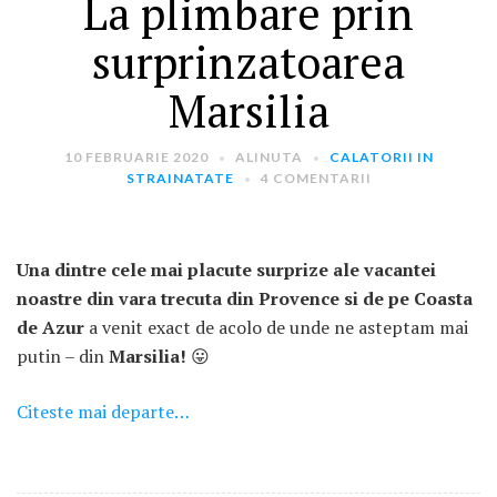
La plimbare prin
surprinzatoarea
Marsilia
10 FEBRUARIE 2020
ALINUTA
CALATORII IN
STRAINATATE
4 COMENTARII
ARTICOLE RECENTE
„Jurnalul Alinutei”
implineste azi 10 ani!
Una dintre cele mai placute surprize ale vacantei
25 NOIEMBRIE 2024
noastre din vara trecuta din Provence si de pe Coasta
de Azur
a venit exact de acolo de unde ne asteptam mai
„Let’s Talk About
putin – din
Marsilia!
😛
Menopause” – dincolo de a
fi un subiect tabu
Citeste mai departe…
2 APRILIE 2024
Un weekend in La Spezia si
Cinque Terre