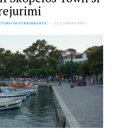
rejurimi
TORII IN STRAINATATE
12 COMENTARII
ARTICOLE RECENTE
„Jurnalul Alinutei”
implineste azi 10 ani!
25 NOIEMBRIE 2024
„Let’s Talk About
Menopause” – dincolo de a
fi un subiect tabu
2 APRILIE 2024
Un weekend in La Spezia si
Cinque Terre