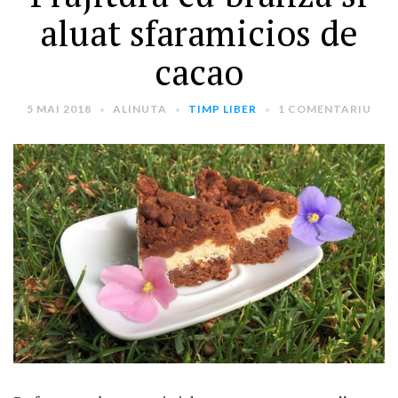
aluat sfaramicios de
cacao
5 MAI 2018
ALINUTA
TIMP LIBER
1 COMENTARIU
ARTICOLE RECENTE
„Jurnalul Alinutei”
implineste azi 10 ani!
25 NOIEMBRIE 2024
„Let’s Talk About
Menopause” – dincolo de a
fi un subiect tabu
2 APRILIE 2024
Un weekend in La Spezia si
Cinque Terre