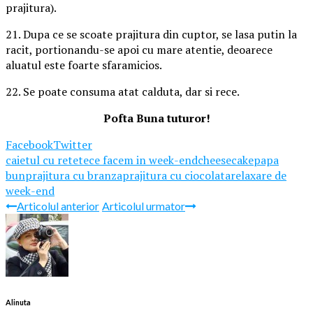
prajitura).
21. Dupa ce se scoate prajitura din cuptor, se lasa putin la
racit, portionandu-se apoi cu mare atentie, deoarece
aluatul este foarte sfaramicios.
22. Se poate consuma atat calduta, dar si rece.
Pofta Buna tuturor!
Facebook
Twitter
caietul cu retete
ce facem in week-end
cheesecake
papa
bun
prajitura cu branza
prajitura cu ciocolata
relaxare de
week-end
Articolul anterior
Articolul urmator
Alinuta