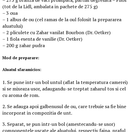
– 275 g branza de vaci proaspata, partial degresata – Pilos
(tot de la Lidl, ambalata in pachete de 275 g)
– 3 oua
– 1 albus de ou (cel ramas de la oul folosit la prepararea
aluatului)
– 2 pliculete cu Zahar vanilat Bourbon (Dr. Oetker)
– 1 fiola esenta de vanilie (Dr. Oetker)
– 200 g zahar pudra
Mod de preparare:
Aluatul sfaramicios:
1. Se pune intr-un bol untul (aflat la temperatura camerei)
si se mixeaza usor, adaugandu-se treptat zaharul tos si cel
cu aroma de rom.
2. Se adauga apoi galbenusul de ou, care trebuie sa fie bine
incorporat in compozitia de unt.
3. Separat, se pun intr-un bol (amestecandu-se usor)
componentele uscate ale aluatului, respectiv faina, praful