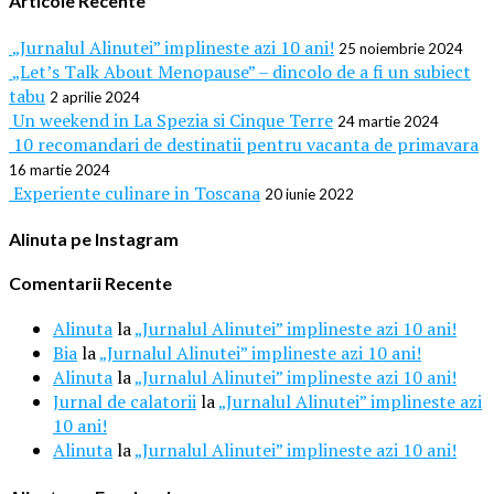
Articole Recente
„Jurnalul Alinutei” implineste azi 10 ani!
25 noiembrie 2024
„Let’s Talk About Menopause” – dincolo de a fi un subiect
tabu
2 aprilie 2024
Un weekend in La Spezia si Cinque Terre
24 martie 2024
10 recomandari de destinatii pentru vacanta de primavara
16 martie 2024
Experiente culinare in Toscana
20 iunie 2022
Alinuta pe Instagram
Comentarii Recente
Alinuta
la
„Jurnalul Alinutei” implineste azi 10 ani!
Bia
la
„Jurnalul Alinutei” implineste azi 10 ani!
Alinuta
la
„Jurnalul Alinutei” implineste azi 10 ani!
Jurnal de calatorii
la
„Jurnalul Alinutei” implineste azi
10 ani!
Alinuta
la
„Jurnalul Alinutei” implineste azi 10 ani!