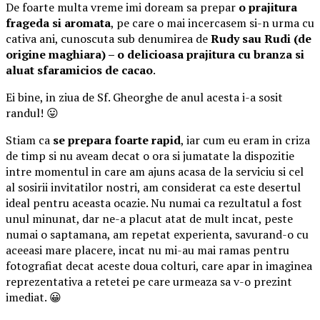
De foarte multa vreme imi doream sa prepar
o prajitura
frageda si aromata
, pe care o mai incercasem si-n urma cu
cativa ani, cunoscuta sub denumirea de
Rudy sau Rudi (de
origine maghiara) – o delicioasa prajitura cu branza si
aluat sfaramicios de cacao
.
Ei bine, in ziua de Sf. Gheorghe de anul acesta i-a sosit
randul! 😛
Stiam ca
se prepara foarte rapid
, iar cum eu eram in criza
de timp si nu aveam decat o ora si jumatate la dispozitie
intre momentul in care am ajuns acasa de la serviciu si cel
al sosirii invitatilor nostri, am considerat ca este desertul
ideal pentru aceasta ocazie. Nu numai ca rezultatul a fost
unul minunat, dar ne-a placut atat de mult incat, peste
numai o saptamana, am repetat experienta, savurand-o cu
aceeasi mare placere, incat nu mi-au mai ramas pentru
fotografiat decat aceste doua colturi, care apar in imaginea
reprezentativa a retetei pe care urmeaza sa v-o prezint
imediat. 😀