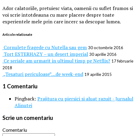
Ador calatoriile, pretuiesc viata, oamenii cu suflet frumos si
voi scrie intotdeauna cu mare placere despre toate
experientele mele prin care incerc sa descopar lumea.
Articole relationate
Cornulete fragede cu Nutella sau gem
30 octombrie 2016
Tort ESTERHAZY – un desert imperial
30 aprilie 2016
Ce seriale am urmarit in ultimul timp pe Netflix?
17 februarie
2018
„Tesaturi periculoase”…de week-end
19 aprilie 2015
1 Comentariu
Pingback:
Prajitura cu piersici si aluat razuit - Jurnalul
Alinutei
Scrie un comentariu
Comentariu