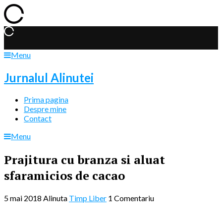
Menu
Jurnalul Alinutei
Prima pagina
Despre mine
Contact
Menu
Prajitura cu branza si aluat
sfaramicios de cacao
5 mai 2018
Alinuta
Timp Liber
1 Comentariu