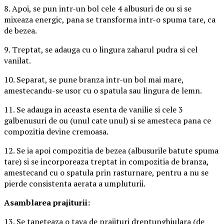
8. Apoi, se pun intr-un bol cele 4 albusuri de ou si se
mixeaza energic, pana se transforma intr-o spuma tare, ca
de bezea.
9. Treptat, se adauga cu o lingura zaharul pudra si cel
vanilat.
10. Separat, se pune branza intr-un bol mai mare,
amestecandu-se usor cu o spatula sau lingura de lemn.
11. Se adauga in aceasta esenta de vanilie si cele 3
galbenusuri de ou (unul cate unul) si se amesteca pana ce
compozitia devine cremoasa.
12. Se ia apoi compozitia de bezea (albusurile batute spuma
tare) si se incorporeaza treptat in compozitia de branza,
amestecand cu o spatula prin rasturnare, pentru a nu se
pierde consistenta aerata a umpluturii.
Asamblarea prajiturii:
13. Se tapeteaza o tava de prajituri dreptunghiulara (de