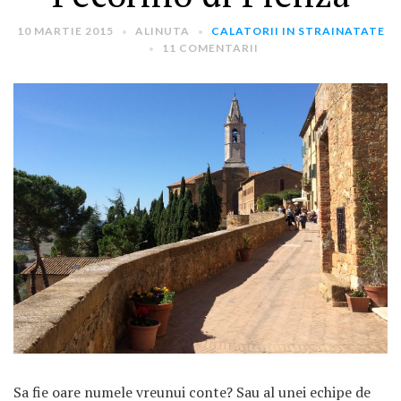
10 MARTIE 2015
ALINUTA
CALATORII IN STRAINATATE
11 COMENTARII
ARTICOLE RECENTE
„Jurnalul Alinutei”
implineste azi 10 ani!
25 NOIEMBRIE 2024
„Let’s Talk About
Menopause” – dincolo de a
fi un subiect tabu
2 APRILIE 2024
Un weekend in La Spezia si
Cinque Terre
Sa fie oare numele vreunui conte? Sau al unei echipe de