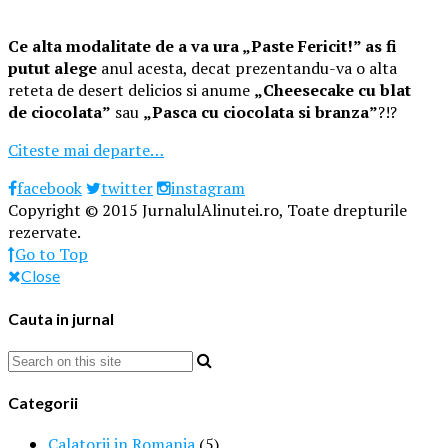
Ce alta modalitate de a va ura „Paste Fericit!” as fi
putut alege
anul acesta, decat prezentandu-va o alta
reteta de desert delicios si anume
„Cheesecake cu blat
de ciocolata”
sau
„Pasca cu ciocolata si branza”
?!?
Citeste mai departe…
facebook
twitter
instagram
Copyright © 2015 JurnalulAlinutei.ro, Toate drepturile
rezervate.
Go to Top
Close
Cauta in jurnal
Categorii
Calatorii in Romania
(5)