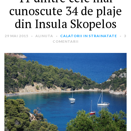
cunoscute 34 de plaje
din Insula Skopelos
29 MAI 2015
ALINUTA
CALATORII IN STRAINATATE
3
COMENTARII
ARTICOLE RECENTE
„Jurnalul Alinutei”
implineste azi 10 ani!
25 NOIEMBRIE 2024
„Let’s Talk About
Menopause” – dincolo de a
fi un subiect tabu
2 APRILIE 2024
Un weekend in La Spezia si
Cinque Terre