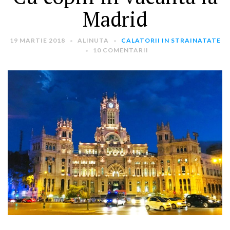
Madrid
19 MARTIE 2018
ALINUTA
CALATORII IN STRAINATATE
10 COMENTARII
ARTICOLE RECENTE
„Jurnalul Alinutei”
implineste azi 10 ani!
25 NOIEMBRIE 2024
„Let’s Talk About
Menopause” – dincolo de a
fi un subiect tabu
2 APRILIE 2024
Un weekend in La Spezia si
Cinque Terre