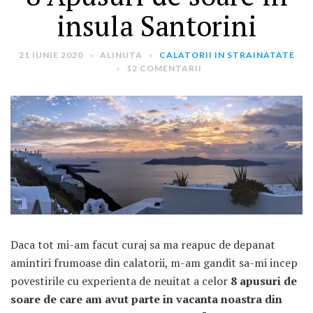
insula Santorini
21 IUNIE 2020
ALINUTA
CALATORII IN STRAINATATE
12 COMENTARII
ARTICOLE RECENTE
„Jurnalul Alinutei”
implineste azi 10 ani!
25 NOIEMBRIE 2024
„Let’s Talk About
Menopause” – dincolo de a
fi un subiect tabu
Daca tot mi-am facut curaj sa ma reapuc de depanat
2 APRILIE 2024
amintiri frumoase din calatorii, m-am gandit sa-mi incep
povestirile cu experienta de neuitat a celor
8 apusuri de
Un weekend in La Spezia si
Cinque Terre
soare de care am avut parte in vacanta noastra din