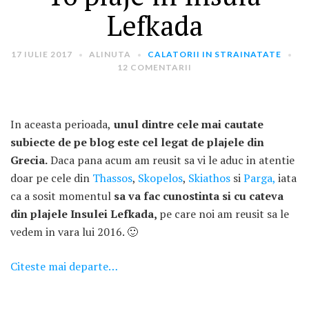
Lefkada
17 IULIE 2017
ALINUTA
CALATORII IN STRAINATATE
12 COMENTARII
In aceasta perioada,
ARTICOLE RECENTE
unul dintre cele mai cautate
subiecte de pe blog este cel legat de plajele din
„Jurnalul Alinutei”
Grecia.
Daca pana acum am reusit sa vi le aduc in atentie
implineste azi 10 ani!
doar pe cele din
Thassos
,
Skopelos
,
Skiathos
si
Parga,
iata
25 NOIEMBRIE 2024
ca a sosit momentul
sa va fac cunostinta si cu cateva
„Let’s Talk About
din plajele Insulei Lefkada,
pe care noi am reusit sa le
Menopause” – dincolo de a
vedem in vara lui 2016. 🙂
fi un subiect tabu
2 APRILIE 2024
Citeste mai departe…
Un weekend in La Spezia si
Cinque Terre