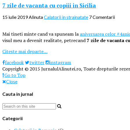
7 zile de vacanta cu copiii in Sicilia
15 iulie 2019
Alinuta
Calatorii in strainatate
7 Comentarii
Mai tineti minte cand va spuneam la
aniversarea celor #4ani
visul meu a devenit realitate, petrecand
7 zile de vacanta c
Citeste mai departe…
facebook
twitter
instagram
Copyright © 2015 JurnalulAlinutei.ro, Toate drepturile rezer
Go to Top
Close
Cauta in jurnal
Categorii