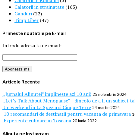
Calatorii in Romania
(5)
Calatorii in strainatate
(163)
Ganduri
(22)
Timp Liber
(47)
Primeste noutatile pe E-mail
Introdu adresa ta de email:
Articole Recente
„Jurnalul Alinutei” implineste azi 10 ani!
25 noiembrie 2024
„Let’s Talk About Menopause” – dincolo de a fi un subiect t
Un weekend in La Spezia si Cinque Terre
24 martie 2024
10 recomandari de destinatii pentru vacanta de primavara
1
Experiente culinare in Toscana
20 iunie 2022
Alinuta pe Instagram