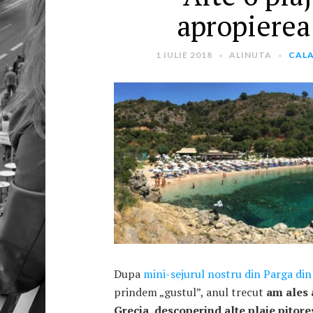
apropierea
1 IULIE 2018
ALINUTA
CALA
Dupa
mini-sejurul nostru din Parga din
prindem „gustul”, anul trecut
am ales 
Grecia, descoperind alte plaje pitore