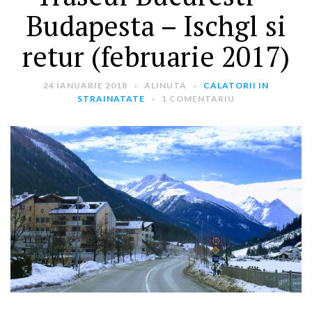
Budapesta – Ischgl si
retur (februarie 2017)
24 IANUARIE 2018
ALINUTA
CALATORII IN
STRAINATATE
1 COMENTARIU
ARTICOLE RECENTE
„Jurnalul Alinutei”
implineste azi 10 ani!
25 NOIEMBRIE 2024
„Let’s Talk About
Menopause” – dincolo de a
fi un subiect tabu
2 APRILIE 2024
Un weekend in La Spezia si
Cinque Terre