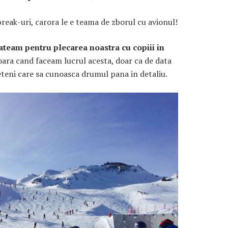
reak-uri, carora le e teama de zborul cu avionul!
ateam pentru plecarea noastra cu copiii in
 oara cand faceam lucrul acesta, doar ca de data
rieteni care sa cunoasca drumul pana in detaliu.
ARTICOLE RECENTE
„Jurnalul Alinutei”
implineste azi 10 ani!
25 NOIEMBRIE 2024
„Let’s Talk About
Menopause” – dincolo de a
fi un subiect tabu
2 APRILIE 2024
Un weekend in La Spezia si
Cinque Terre