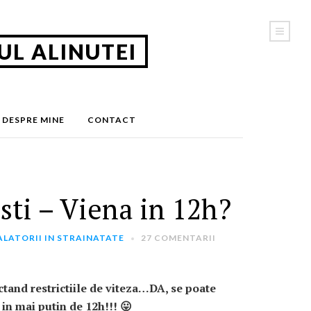
UL ALINUTEI
CAUTA IN JURNAL
DESPRE MINE
CONTACT
CATEGORII
Calatorii in Romania
(5)
sti – Viena in 12h?
Calatorii in strainatate
(163)
Ganduri
(22)
Timp Liber
(47)
ALATORII IN STRAINATATE
27 COMENTARII
PRIMESTE NOUTATILE PE E-MAIL
ctand restrictiile de viteza…DA, se poate
 in mai putin de 12h!!! 😛
Introdu adresa ta de email: