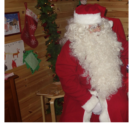
ARTICOLE RECENTE
„Jurnalul Alinutei”
implineste azi 10 ani!
25 NOIEMBRIE 2024
„Let’s Talk About
Menopause” – dincolo de a
fi un subiect tabu
2 APRILIE 2024
Un weekend in La Spezia si
Cinque Terre